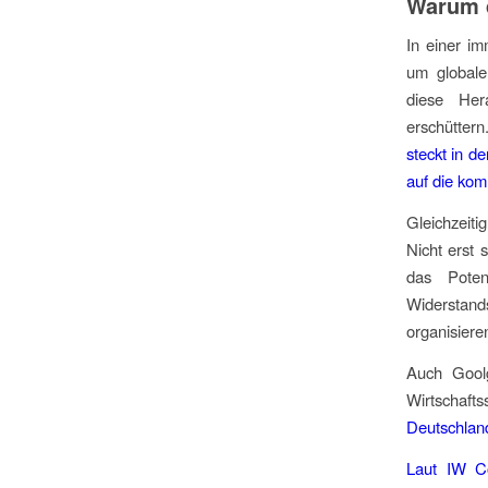
Warum d
In einer i
um globale
diese Her
erschüttern
steckt in d
auf die ko
Gleichzeiti
Nicht erst 
das Poten
Widerstand
organisiere
Auch Goolg
Wirtschaft
Deutschland 
Laut IW Co