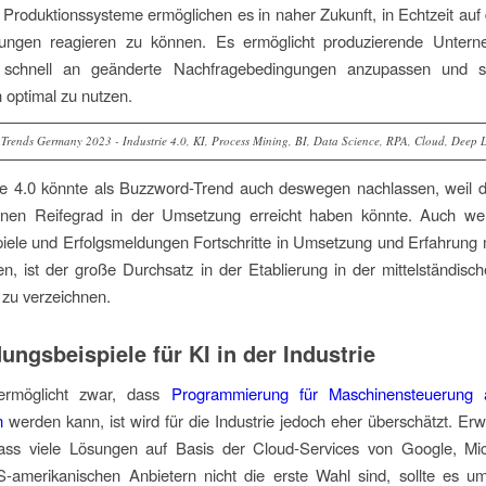
 Produktionssysteme ermöglichen es in naher Zukunft, in Echtzeit au
ungen reagieren zu können. Es ermöglicht produzierende Untern
 schnell an geänderte Nachfragebedingungen anzupassen und s
optimal zu nutzen.
Trends Germany 2023 - Industrie 4.0, KI, Process Mining, BI, Data Science, RPA, Cloud, Deep 
ie 4.0 könnte als Buzzword-Trend auch deswegen nachlassen, weil d
inen Reifegrad in der Umsetzung erreicht haben könnte. Auch we
iele und Erfolgsmeldungen Fortschritte in Umsetzung und Erfahrung m
ren, ist der große Durchsatz in der Etablierung in der mittelständisch
t zu verzeichnen.
ngsbeispiele für KI in der Industrie
rmöglicht zwar, dass
Programmierung für Maschinensteuerung 
n
werden kann, ist wird für die Industrie jedoch eher überschätzt. E
dass viele Lösungen auf Basis der Cloud-Services von Google, Mic
-amerikanischen Anbietern nicht die erste Wahl sind, sollte es u