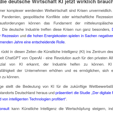
ie deutsche Wirtschaft KI jetzt wirklich brauc
mmer komplexer werdenden Weltwirtschaft sind Krisen unvermeidlich.
 Pandemien, geopolitische Konflikte oder wirtschaftliche Rezession
ausforderungen können das Fundament der mitteleuropäischen
. Die deutsche Industrie treffen diese Krisen nun ganz besonders,
er Rezession
und
die hohen Energiekosten spielen in Sachen negative
mmenden Jahre eine entscheidende Rolle
.
g rückt in diesen Zeiten die Künstliche Intelligenz (KI) ins Zentrum des
seit ChatGPT von OpenAI - eine Revolution auch für den privaten Al
zial von KI erkannt, der Industrie helfen zu können. K
sfähigkeit der Unternehmen erhöhen und es ermöglichen, sich ef
n zu können.
e stellt die Bedeutung von KI für die zukünftige Wettbewerbsfä
sstandorts Deutschland heraus und
präsentiert die Studie „Der digitale
von intelligenten Technologien profitiert“
.
nsult
kann Künstliche Intelligenz die Wertschöpfung steigern, in