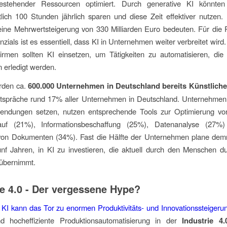
stehender Ressourcen optimiert. Durch generative KI könnten 
tlich 100 Stunden jährlich sparen und diese Zeit effektiver nutzen
ine Mehrwertsteigerung von 330 Milliarden Euro bedeuten. Für die 
nzials ist es essentiell, dass KI in Unternehmen weiter verbreitet wird
rmen sollten KI einsetzen, um Tätigkeiten zu automatisieren, die 
n erledigt werden.
den ca.
600.000 Unternehmen in Deutschland bereits Künstliche 
ntspräche rund 17% aller Unternehmen in Deutschland. Unternehmen, 
endungen setzen, nutzen entsprechende Tools zur Optimierung vo
auf (21%), Informationsbeschaffung (25%), Datenanalyse (27%
von Dokumenten (34%). Fast die Hälfte der Unternehmen plane dem
nf Jahren, in KI zu investieren, die aktuell durch den Menschen d
 übernimmt.
ie 4.0 - Der vergessene Hype?
 KI kann das Tor zu enormen Produktivitäts- und Innovationssteigeru
nd hocheffiziente Produktionsautomatisierung in der
Industrie 4.