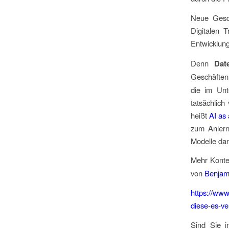
Neue Gesch
Digitalen T
Entwicklun
Denn
Date
Geschäften
die im Unt
tatsächlich
heißt
AI as
zum Anlern
Modelle dan
Mehr Konte
von
Benjam
https://www
diese-es-v
Sind Sie i