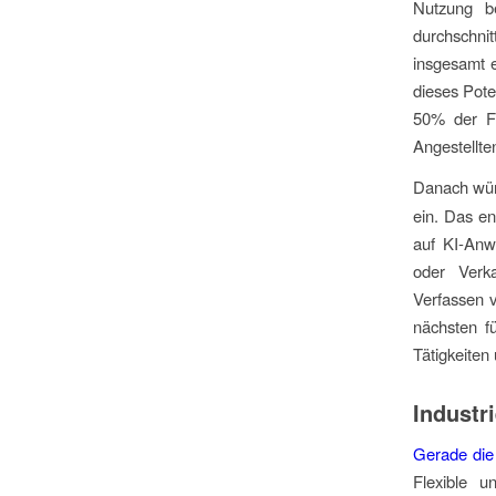
Nutzung be
durchschnit
insgesamt e
dieses Pote
50% der Fi
Angestellte
Danach wür
ein. Das e
auf KI-Anw
oder Verk
Verfassen 
nächsten fü
Tätigkeiten
Industr
Gerade
die
Flexible u