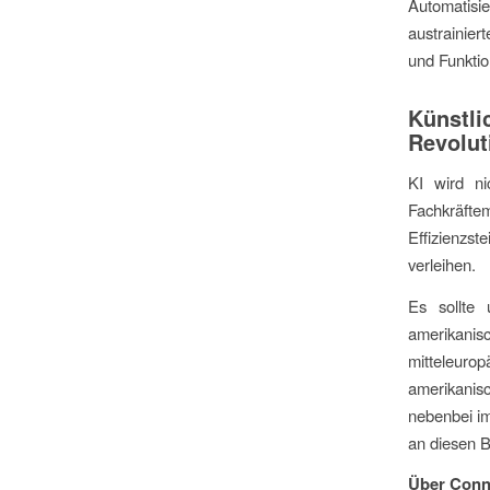
Automatisi
austrainie
und Funktio
Künstli
Revolut
KI wird ni
Fachkräft
Effizienzst
verleihen.
Es sollte
amerikani
mitteleuro
amerikanis
nebenbei im
an diesen B
Über Conn