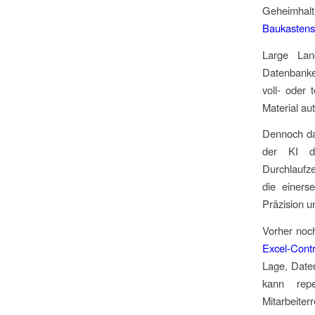
Geheimhal
Baukastensy
Large Lan
Datenbanke
voll- oder
Material aut
Dennoch dar
der KI da
Durchlaufz
die einers
Präzision u
Vorher noch
Excel-Contr
Lage, Daten
kann repe
Mitarbeiter