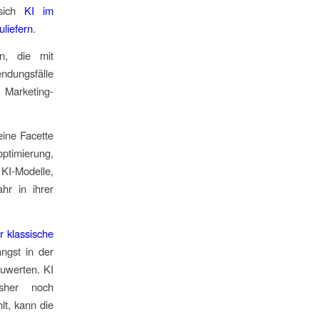
 sich
KI im
liefern
.
n, die mit
ndungsfälle
 Marketing-
eine Facette
timierung,
KI-Modelle,
hr in ihrer
r klassische
ngst in der
zuwerten. KI
isher noch
lt, kann die