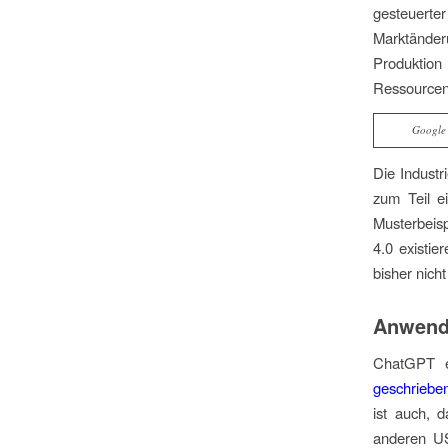
gesteuerter
Marktänder
Produktion
Ressourcen 
Google 
Die Industr
zum Teil e
Musterbeisp
4.0 existie
bisher nich
Anwendu
ChatGPT e
geschriebe
ist auch, 
anderen US