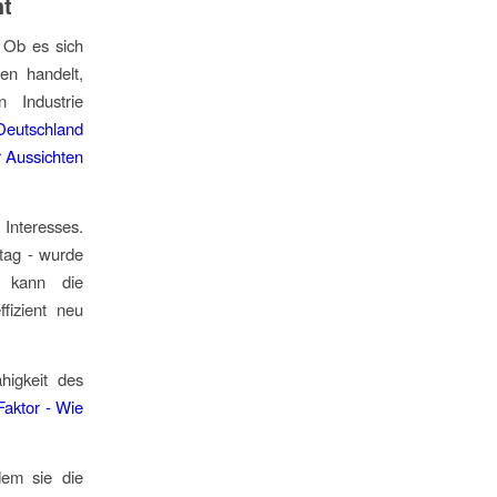
ht
 Ob es sich
en handelt,
 Industrie
Deutschland
r Aussichten
 Interesses.
ltag - wurde
I kann die
fizient neu
higkeit des
 Faktor - Wie
dem sie die