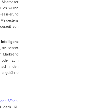
Mitarbeiter
. Dies würde
Realisierung
. Mindestens
derzeit von
Intelligenz
die bereits
n Marketing
) oder zum
nach in den
urchgeführte
ngen öffnen.
0
dank KI-