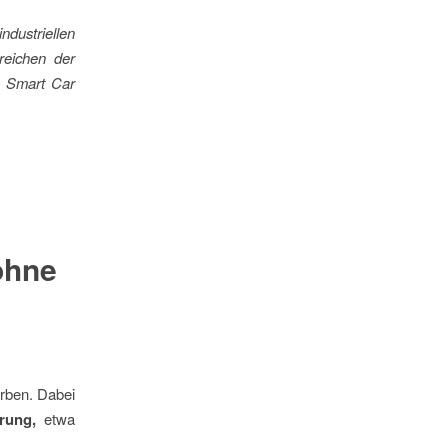
ndustriellen
reichen der
, Smart Car
ohne
orben. Dabei
erung,
etwa