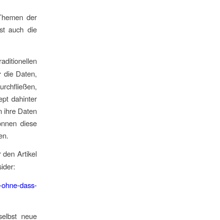
 Themen der
ist auch die
ditionellen
r
die Daten,
rchfließen,
ept dahinter
 ihre Daten
önnen diese
en.
 den Artikel
ider:
n-ohne-dass-
selbst neue