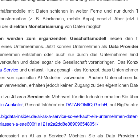
äftsmodelle mit Daten schienen in weiter Ferne und nur durch
ransformation (z. B. Blockchain, mobile Apps) besetzt. Aber jetzt 
g der
direkten Monetarisierung
von Daten möglich!
n werden zum ergänzenden Geschäftsmodell
neben den tra
 eines Unternehmens. Jetzt können Unternehmen als
Data Provide
ernehmen entstehen oder auch nur durch das Unternehmen hindu
 verkaufen und dabei sogar die Gesellschaft voranbringen. Das Konz
 a Service
und umfasst - kurz gesagt - das Konzept, dass Unternehmen
en von speziellen AI-Modellen verwenden. Andere Unternehmen k
n verwenden, erhalten jedoch keinen Zugang zu den eigentlichen Dat
xt zu
AI as a Service
als Mehrwert für die Industrie erhalten Sie über
in Aunkofer
, Geschäftsführer der
DATANOMIQ GmbH
, auf BigDataIns
.bigdata-insider.de/ai-as-a-service-so-verkauft-ein-unternehmen-date
erlassen-a-eae600f1a121a2a2dd8e389096548051/
nteressiert an AI as a Service? Möchten Sie als Data Provider 