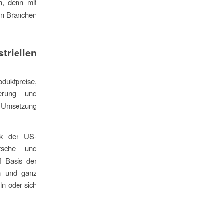
n, denn mit
en Branchen
triellen
duktpreise,
ierung und
er Umsetzung
nk der US-
utsche und
f Basis der
en und ganz
ln oder sich