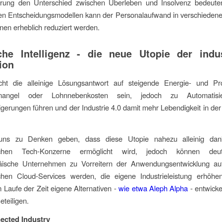
erung den Unterschied zwischen Überleben und Insolvenz bedeute
rten Entscheidungsmodellen kann der Personalaufwand in verschieden
nen erheblich reduziert werden.
che Intelligenz - die neue Utopie der indus
ion
cht die alleinige Lösungsantwort auf steigende Energie- und Pro
emangel oder Lohnnebenkosten sein, jedoch zu Automatis
eigerungen führen und der Industrie 4.0 damit mehr Lebendigkeit in d
 uns zu Denken geben, dass diese Utopie nahezu alleinig da
schen Tech-Konzerne ermöglicht wird, jedoch können de
päische Unternehmen zu Vorreitern der Anwendungsentwicklung au
chen Cloud-Services werden, die eigene Industrieleistung erhöh
 Laufe der Zeit eigene Alternativen -
wie etwa Aleph Alpha
- entwicke
eteiligen.
ected Industry