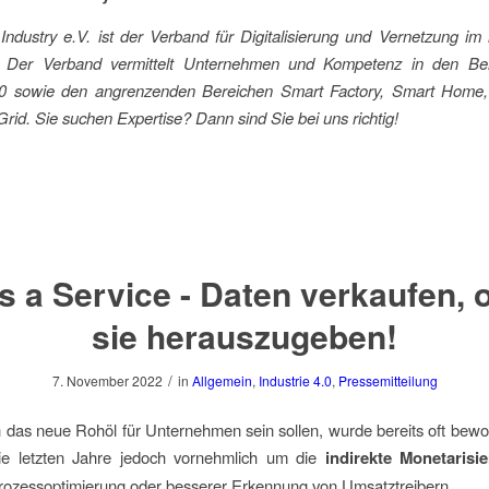
ndustry e.V. ist der Verband für Digitalisierung und Vernetzung im i
d. Der Verband vermittelt Unternehmen und Kompetenz in den Be
4.0 sowie den angrenzenden Bereichen Smart Factory, Smart Home
rid. Sie suchen Expertise? Dann sind Sie bei uns richtig!
as a Service - Daten verkaufen, 
sie herauszugeben!
/
7. November 2022
in
Allgemein
,
Industrie 4.0
,
Pressemitteilung
das neue Rohöl für Unternehmen sein sollen, wurde bereits oft bew
ie letzten Jahre jedoch vornehmlich um die
indirekte Monetarisi
rozessoptimierung oder besserer Erkennung von Umsatztreibern.