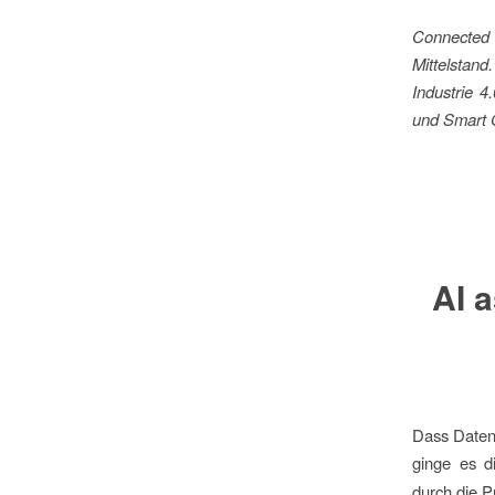
Connected I
Mittelstan
Industrie 
und Smart G
AI 
Dass Daten 
ginge es d
durch die P