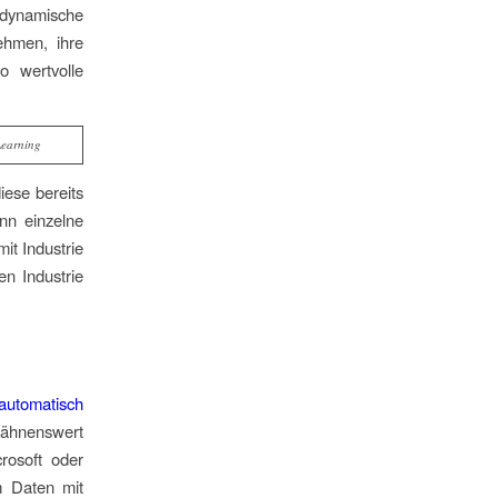
f dynamische
ehmen, ihre
o wertvolle
Learning
iese bereits
nn einzelne
it Industrie
en Industrie
automatisch
rwähnenswert
rosoft oder
m Daten mit