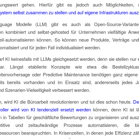
tungswert gehen. Hierfür gibt es jedoch auch Möglichkeiten,
stem selbst zusammen zu stellen und auf eigene Infrastrukturen auszu
guage Modelle (LLM) gibt es auch als Open-Source-Variante
n kombiniert und selbst-gehosted für Unternehmen vielfältige Anwe
 teil-automatisieren können. So können neue Produkte, Verträge und
omatisiert und für jeden Fall individualisiert werden.
f KI keinesfalls mit LLMs gleichgesetzt werden, denn sie stellen nur 
r. Längst etablierte Konzepte wie etwa die Bestellzyklusop
eitenvorhersage oder Predictive Maintenance benötigen ganz eigene 
eits bereits vorhanden und im Einsatz sind, andererseits jedes Ja
nd Szenarien-Vielseitigkeit verbessert werden.
, wird KI die Büroarbeit revolutionieren und tut dies schon heute.
De
oller wird von KI tendenziell ersetzt werden
können, denn KI ist lä
 in Tabellen für geschäftliche Bewertungen zu organisieren und aus
titive und zeitaufwändige Prozesse automatisieren, die b
ressourcen beanspruchten. In Krisenzeiten, in denen jede Effizienz zäh