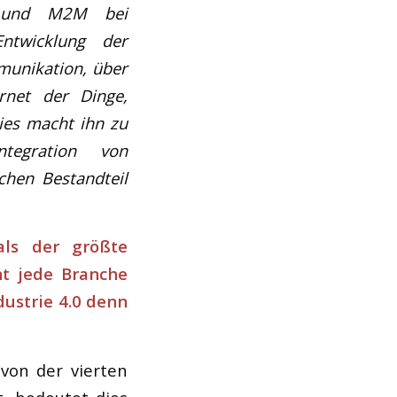
ng und M2M bei
Entwicklung der
munikation, über
rnet der Dinge,
Dies macht ihn zu
tegration von
chen Bestandteil
 als der größte
nt jede Branche
dustrie 4.0 denn
 von der vierten