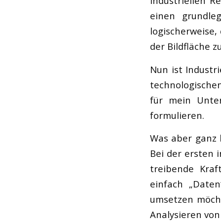
industriellen R
einen grundleg
logischerweise,
der Bildfläche z
Nun ist Industr
technologische
für mein Unter
formulieren.
Was aber ganz kl
Bei der ersten 
treibende Kraf
einfach „Daten
umsetzen möchte
Analysieren von