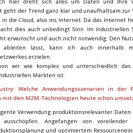
uch hier dreht sich alles um Daten und Ihre
 geht der Trend ganz klar und unaufhaltsam zur 
n die Cloud, also ins Internet. Da das Internet h
macht dies auch unbedingt Sinn. Im industriellen S
icht erwünscht und auch nicht notwendig. Den Nutz
ableiten lässt, kann ich auch innerhalb m
Netzwerkes erzielen.
hon wir wie komplex und unterschiedlich da
ndustriellen Märkten ist.
ustry: Welche Anwendungsszenarien in der 
n mit den M2M-Technologien heute schon umset
ligente Verwendung produktionsrelevanter Daten l
e ausschöpfen. Angefangen von voreilender
oduktionsplanung und optimiertem Ressourceneins