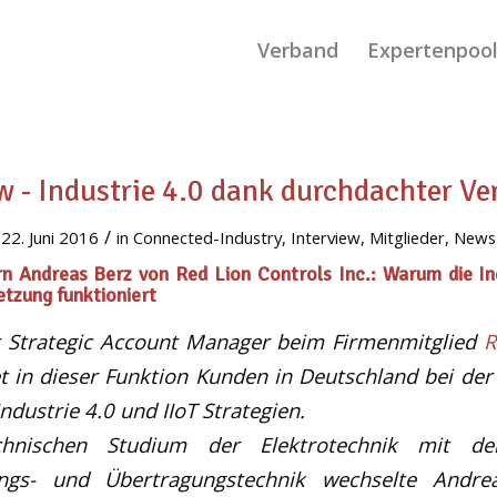
Verband
Expertenpoo
w - Industrie 4.0 dank durchdachter V
/
22. Juni 2016
in
Connected-Industry
,
Interview
,
Mitglieder
,
News
n Andreas Berz von Red Lion Controls Inc.: Warum die Ind
tzung funktioniert
t Strategic Account Manager beim Firmenmitglied
R
t in dieser Funktion Kunden in Deutschland bei der
dustrie 4.0 und IIoT Strategien.
nischen Studium der Elektrotechnik mit d
ungs- und Übertragungstechnik wechselte Andr