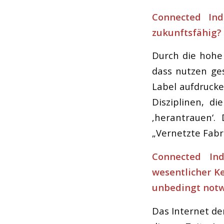
Connected Indu
zukunftsfähig?
Durch die hohe 
dass nutzen ge
Label aufdrucke
Disziplinen, di
‚herantrauen‘.
„Vernetzte Fabri
Connected In
wesentlicher Ke
unbedingt not
Das Internet de