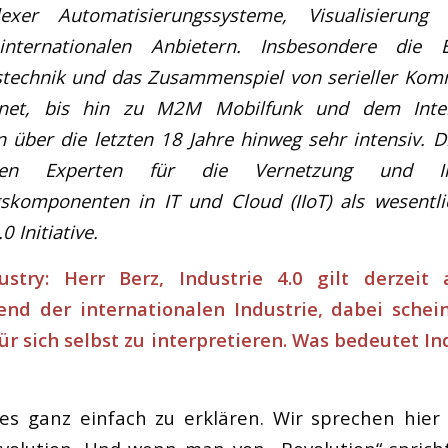
lexer Automatisierungssysteme, Visualisieru
internationalen Anbietern. Insbesondere die 
echnik und das Zusammenspiel von serieller Kom
ernet, bis hin zu M2M Mobilfunk und dem Inte
n über die letzten 18 Jahre hinweg sehr intensiv. 
ten Experten für die Vernetzung und In
skomponenten in IT und Cloud (IIoT) als wesentli
0 Initiative.
stry: Herr Berz, Industrie 4.0 gilt derzeit
end der internationalen Industrie, dabei schei
für sich selbst zu interpretieren. Was bedeutet In
dies ganz einfach zu erklären. Wir sprechen hier