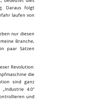
t, bedeutet dies
g. Daraus folgt
efahr laufen von
 eben nur diesen
 meine Branche,
ein paar Sätzen
ieser Revolution:
ampfmaschine die
ution sind ganz
„Industrie 4.0“
ontrollieren und