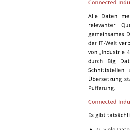
Connected Indus
Alle Daten mei
relevanter Q
gemeinsames Da
der IT-Welt ver
von „Industrie 
durch Big Dat
Schnittstellen
Übersetzung st
Pufferung.
Connected Indus
Es gibt tatsächli
Zu viele Date