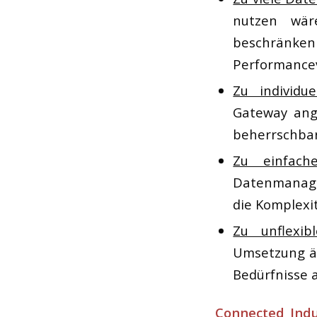
nutzen wär
beschränk
Performancev
Zu individue
Gateway ang
beherrschba
Zu einfach
Datenmanage
die Komplexi
Zu unflexib
Umsetzung än
Bedürfnisse a
Connected Indu