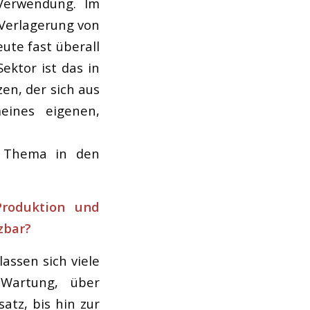
 Verwendung. Im
Verlagerung von
eute fast überall
ektor ist das in
en, der sich aus
eines eigenen,
s Thema in den
Produktion und
zbar?
assen sich viele
 Wartung, über
atz, bis hin zur