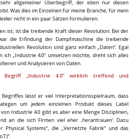
 sehr allgemeiner Überbegriff, der eben nur diesen
bt. Was dies im Einzelnen für meine Branche, für mein
eider nicht in ein paar Sätzen formulieren.
n ist, ist die treibende Kraft dieser Revolution: Bei der
n war die Erfindung der Dampfmaschine die treibende
dustriellen Revolution sind ganz einfach „Daten“. Egal
 ich „Industrie 4.0“ umsetzen möchte, dreht sich alles
ollieren und Analysieren von Daten.
 Begriff „Industrie 4.0“ wirklich treffend und
Begriffes lässt er viel Interpretationsspielraum, dass
rategen um jedem einzelnen Produkt dieses Label
von Industrie 4.0 gibt es aber eine Menge Disziplinen,
und an die sich Firmen viel eher ‚herantrauen‘. Dazu
r Physical Systems“, die „Vernetzte Fabrik“ und das
oT)“.