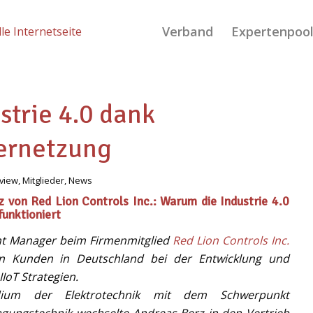
Verband
Expertenpoo
strie 4.0 dank
ernetzung
rview
,
Mitglieder
,
News
 von Red Lion Controls Inc.: Warum die Industrie 4.0
funktioniert
unt Manager beim Firmenmitglied
Red Lion Controls Inc.
ion Kunden in Deutschland bei der Entwicklung und
IoT Strategien.
ium der Elektrotechnik mit dem Schwerpunkt
gungstechnik wechselte Andreas Berz in den Vertrieb