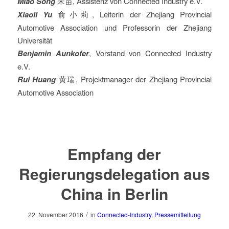
Miao Song
宋苗, Assistenz von Connected Industry e.V.
Xiaoli Yu
俞小莉, Leiterin der Zhejiang Provincial
Automotive Association und Professorin der Zhejiang
Universität
Benjamin Aunkofer
, Vorstand von Connected Industry
e.V.
Rui Huang
黄瑞, Projektmanager der Zhejiang Provincial
Automotive Association
Empfang der
Regierungsdelegation aus
China in Berlin
/
22. November 2016
in
Connected-Industry
,
Pressemitteilung